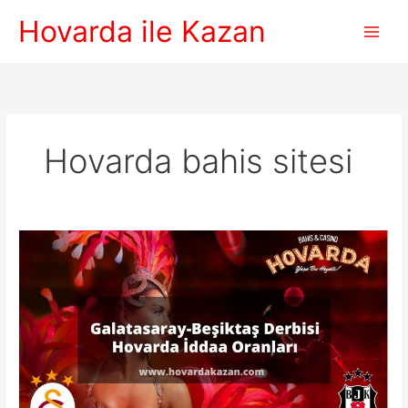
İçeriğe
Hovarda ile Kazan
atla
Hovarda bahis sitesi