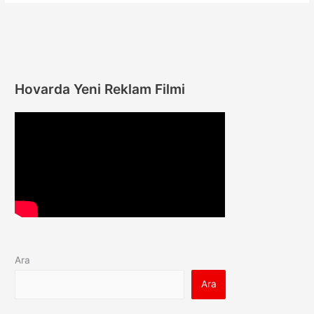
Giriş
Hovarda Yeni Reklam Filmi
Ara
Ara