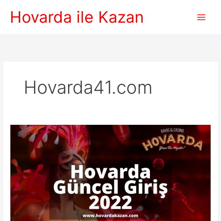
İçeriğe
Hovarda ile Kazan
atla
Hovarda41.com